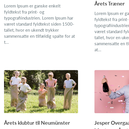
Årets Træner
Lorem Ipsum er ganske enkelt
fyldtekst fra print- og
Lorem Ipsum er ga
typografiindustrien. Lorem Ipsum har
fyldtekst fra print
været standard fyldtekst siden 1500-
typografiindustrie
tallet, hvor en ukendt trykker
været standard fy
sammensatte en tilfældig spalte for at
tallet, hvor en uk
t...
sammensatte en til
at...
Årets klubtur til Neumünster
Jesper Overgaa