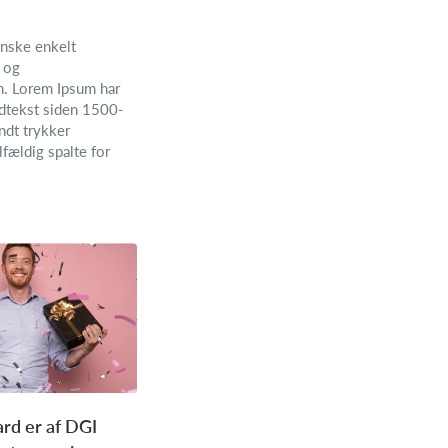
nske enkelt
- og
n. Lorem Ipsum har
ldtekst siden 1500-
endt trykker
fældig spalte for
rd er af DGI