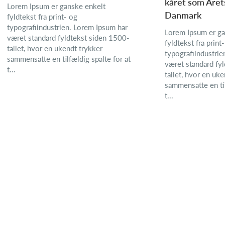
kåret som Året
Lorem Ipsum er ganske enkelt
Danmark
fyldtekst fra print- og
typografiindustrien. Lorem Ipsum har
Lorem Ipsum er ga
været standard fyldtekst siden 1500-
fyldtekst fra print
tallet, hvor en ukendt trykker
typografiindustrie
sammensatte en tilfældig spalte for at
været standard fy
t...
tallet, hvor en uk
sammensatte en til
t...