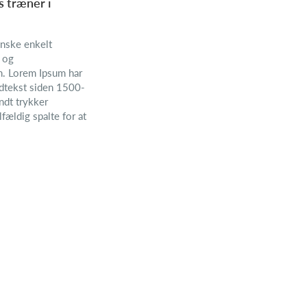
s træner i
nske enkelt
- og
n. Lorem Ipsum har
ldtekst siden 1500-
endt trykker
fældig spalte for at