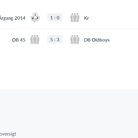
:
1
0
 Årgang 2014
Kr
:
5
3
OB 45
DB Oldboys
oversigt