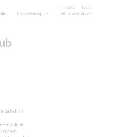
Tilmelding
Log på
nder
Holdoversigt
Her finder du os
lub
 da haft til
e – og du er
 krav om