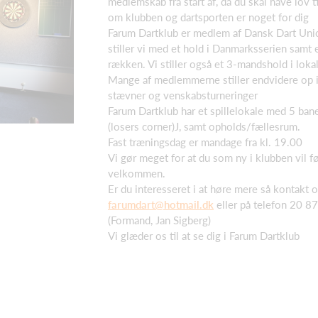
medlemskab fra start af, da du skal have lov ti
om klubben og dartsporten er noget for dig
Farum Dartklub er medlem af Dansk Dart Unio
stiller vi med et hold i Danmarksserien samt e
rækken. Vi stiller også et 3-mandshold i loka
Mange af medlemmerne stiller endvidere op i
stævner og venskabsturneringer
Farum Dartklub har et spillelokale med 5 ban
(losers corner)J, samt opholds/fællesrum.
Fast træningsdag er mandage fra kl. 19.00
Vi gør meget for at du som ny i klubben vil fø
velkommen.
Er du interesseret i at høre mere så kontakt 
farumdart@hotmail.dk
eller på telefon 20 8
(Formand, Jan Sigberg)
Vi glæder os til at se dig i Farum Dartklub