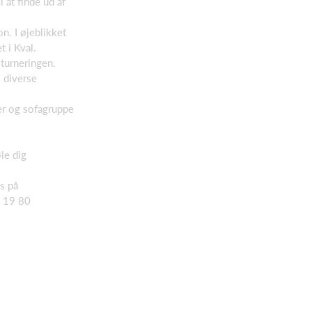
l at finde ud af
n. I øjeblikket
t i Kval.
lturneringen.
 diverse
er og sofagruppe
le dig
os på
7 19 80