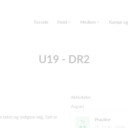
Forside
Hold
Medlem
Kampe og 
U19 - DR2
Aktiviteter
August
en tekst og redigere mig. Det er
Practice
Tir
17:30 - 19:00