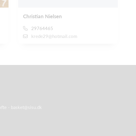
Christian Nielsen
29764465
krede29@hotmail.com
ofte -
basket@sisu.dk