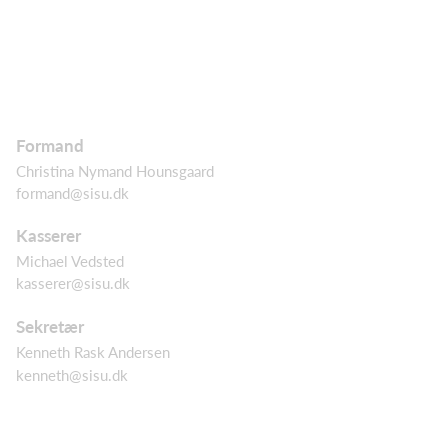
Formand
Christina Nymand Hounsgaard
formand@sisu.dk
Kasserer
Michael Vedsted
kasserer@sisu.dk
Sekretær
Kenneth Rask Andersen
kenneth@sisu.dk