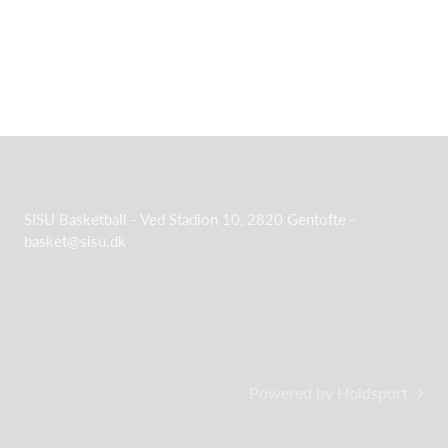
SISU Basketball - Ved Stadion 10, 2820 Gentofte -
basket@sisu.dk
Powered by Holdsport