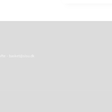
ofte -
basket@sisu.dk