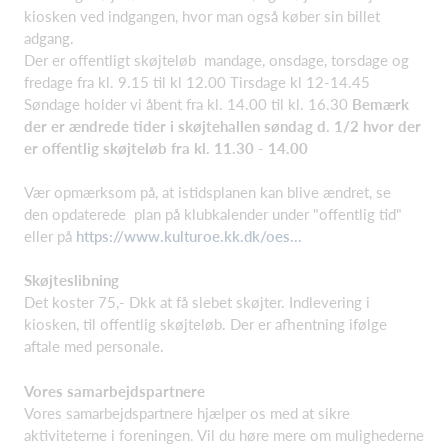
kiosken ved indgangen, hvor man også køber sin billet
adgang.
Der er offentligt skøjteløb mandage, onsdage, torsdage og
fredage fra kl. 9.15 til kl 12.00 Tirsdage kl 12-14.45
Søndage holder vi åbent fra kl. 14.00 til kl. 16.30
Bemærk
der er ændrede tider i skøjtehallen søndag d. 1/2 hvor der
er offentlig skøjteløb fra kl. 11.30 - 14.00
Vær opmærksom på, at istidsplanen kan blive ændret, se
den opdaterede plan på klubkalender under "offentlig tid"
eller på
https://www.kulturoe.kk.dk/oes...
Skøjteslibning
Det koster 75,- Dkk at få slebet skøjter. Indlevering i
kiosken, til offentlig skøjteløb. Der er afhentning ifølge
aftale med personale.
Vores samarbejdspartnere
Vores samarbejdspartnere hjælper os med at sikre
aktiviteterne i foreningen. Vil du høre mere om mulighederne