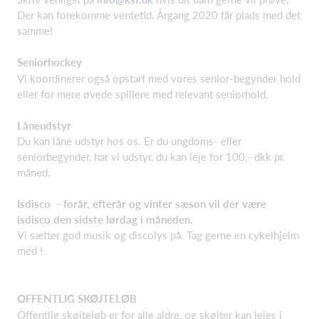
Der kan forekomme ventetid. Årgang 2020 får plads med det
samme!
Seniorhockey
Vi koordinerer også opstart med vores senior-begynder hold
eller for mere øvede spillere med relevant seniorhold.
Låneudstyr
Du kan låne udstyr hos os. Er du ungdoms- eller
seniorbegynder, har vi udstyr, du kan leje for 100,- dkk pr.
måned.
Isdisco - forår, efterår og vinter sæson vil der være
isdisco den sidste lørdag i måneden.
Vi sætter god musik og discolys på. Tag gerne en cykelhjelm
med !
OFFENTLIG SKØJTELØB
Offentlig skøjteløb er for alle aldre, og skøjter kan lejes i