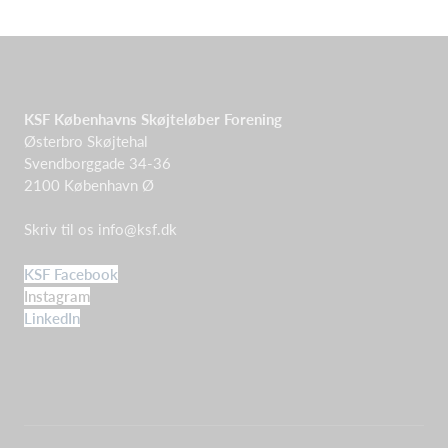
KSF Københavns Skøjteløber Forening
Østerbro Skøjtehal
Svendborggade 34-36
2100 København Ø
Skriv til os
info@ksf.dk
KSF Facebook
Instagram
LinkedIn