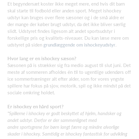
Et begyndersæt koster ikke meget mere, end hvis dit barn
skal starte til fodbold eller anden sport. Meget ishockey
udstyr kan bruges over flere sæsoner og i de små aldre er
der mange der køber brugt udstyr, da det ikke bliver særlig
slidt. Udstyret findes ligesom alt andet sportsudstyr i
forskellige pris og kvalitets-niveauer. Du kan læse mere om
udstyret på siden
grundlæggende om ishockeyudstyr
.
Hvor lang er en ishockey sæson?
Sæsonen på is strækker sig fra medio august til slut juni. Det
meste af sommeren afholdes én til to ugentlige udendørs off
ice sommertræninger alt efter alder, som for vores yngste
spillere har fokus på sjov, motorik, spil og ikke mindst på det
sociale omkring holdet.
Er ishockey en hård sport?
"Spillerne i ishockey er godt beskyttet af hjelm, handsker og
andet udstyr. Derfor er der sammenlignet med
andre sportsgrene for børn langt færre og mindre alvorlige
skader i ishockey. Samtidig er ishockey fantastisk for udvikling