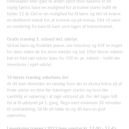
rulleskøjter eller gået til anden sport hvor balance er en
vigtig faktor, have en mulighed for at kunne starte indtil de
fylder 11 år. Det er en mulighed for få børn, og det vil kræve
en dedikeret indsat for, at komme op på niveau. Det vil være
en vurdering fra barn til barn, som tages af trænerteamet.
Gratis træning 1. måned incl. udstyr.
Så kan børn og forældre prøve, om ishockey og KSF er noget
for dem, inden de for alvor melder sig ind. Efter første måned
kan et fuld sæt udstyr lejes for 100 kr. pr. måned – indtil der
investeres i eget udstyr.
Til første træning anbefales det
At dit barn tilmeldes en søndag hvor der er ekstra fokus på af
finde udstyr en time før træningen starter, og hvor der
samtidig er oplæring i at tage udstyret på. For det tager lidt
tid at få udstyret på 1. gang. Regn med minimum 30 minutter
til omklædning. Så får dit både du og dit barn en god
oplevelse.
Løveskolen træner i 2023 hver onsdag kl. 17.00 - 17.45