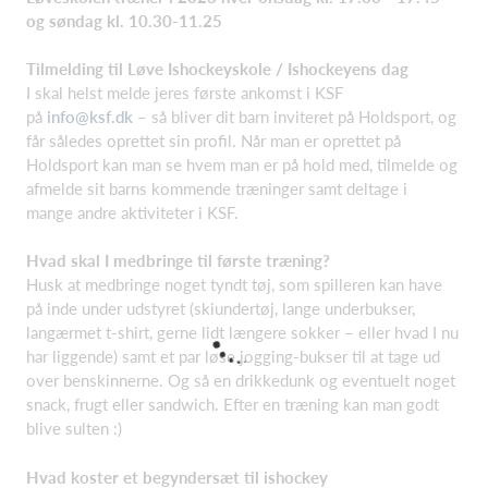
og søndag kl. 10.30-11.25
Tilmelding til Løve Ishockeyskole / Ishockeyens dag
I skal helst melde jeres første ankomst i KSF
på
info@ksf.dk
– så bliver dit barn inviteret på Holdsport, og
får således oprettet sin profil. Når man er oprettet på
Holdsport kan man se hvem man er på hold med, tilmelde og
afmelde sit barns kommende træninger samt deltage i
mange andre aktiviteter i KSF.
Hvad skal I medbringe til første træning?
Husk at medbringe noget tyndt tøj, som spilleren kan have
på inde under udstyret (skiundertøj, lange underbukser,
langærmet t-shirt, gerne lidt længere sokker – eller hvad I nu
har liggende) samt et par løse jogging-bukser til at tage ud
over benskinnerne. Og så en drikkedunk og eventuelt noget
snack, frugt eller sandwich. Efter en træning kan man godt
blive sulten :)
Hvad koster et begyndersæt til ishockey