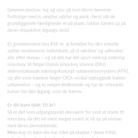
Gennem øvelser, leg og sjov på isen bliver børnene
fortrolige med is, skøjter, udstyr og puck. Først når de
grundliggende færdigheder er på plads, rykker barnet op på
deres respektive årgangs-hold.
Et grundelement hos KSF er, at forløbet for den enkelte
spiller struktureres individuelt, så vi udvikler og udfordrer
alle efter niveau – og så alle har det sjovt med og omkring
ishockey. Vi følger Dansk Ishockey Unions (DIU)
aldersrelaterede træningskoncept uddannelsessystem (ATK),
og alle vore trænere følger DIUs modul-opbyggede træner-
uddannelse – og er meget dedikerede og har de relevante
kurser for den årgang, som de træner.
Er dit barn fyldt 10 år?
Så er det som udgangspunkt desværre for sent at starte til
ishockey, da det vil være meget svært at nå op på niveau
med deres jævnaldrende.
Men
dog vil børn der har stået på skøjter i deres fritid,