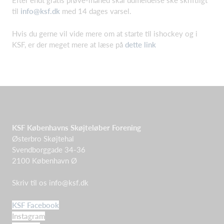
Efter endt gratis prøve-måned skal udmeldelse ske skriftligt
til
info@ksf.dk
med 14 dages varsel.
Hvis du gerne vil vide mere om at starte til ishockey og i
KSF, er der meget mere at læse på
dette link
KSF Københavns Skøjteløber Forening
Østerbro Skøjtehal
Svendborggade 34-36
2100 København Ø
Skriv til os
info@ksf.dk
KSF Facebook
Instagram