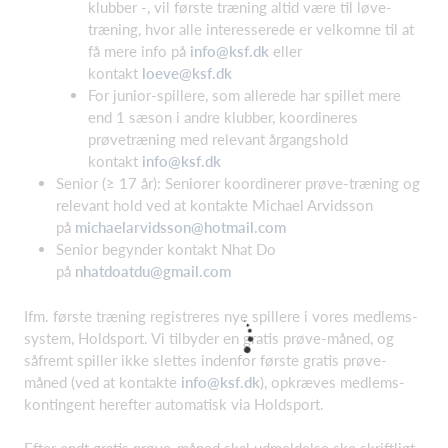
klubber -, vil første træning altid være til løve-
træning, hvor alle interesserede er velkomne til at
få mere info på
info@ksf.dk
eller
kontakt
loeve@ksf.dk
For junior-spillere, som allerede har spillet mere
end 1 sæson i andre klubber, koordineres
prøvetræning med relevant årgangshold
kontakt
info@ksf.dk
Senior (≥ 17 år): Seniorer koordinerer prøve-træning og
relevant hold ved at kontakte Michael Arvidsson
på
michaelarvidsson@hotmail.com
Senior begynder kontakt Nhat Do
på
nhatdoatdu@gmail.com
Ifm. første træning registreres nye spillere i vores medlems-
system, Holdsport. Vi tilbyder en gratis prøve-måned, og
såfremt spiller ikke slettes indenfor første gratis prøve-
måned (ved at kontakte
info@ksf.dk
), opkræves medlems-
kontingent herefter automatisk via Holdsport.