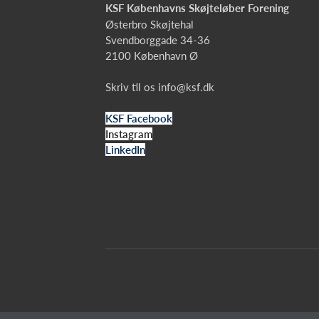
KSF Københavns Skøjteløber Forening
Østerbro Skøjtehal
Svendborggade 34-36
2100 København Ø
Skriv til os
info@ksf.dk
KSF Facebook
Instagram
LinkedIn