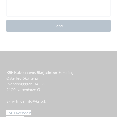
Send
KSF Københavns Skøjteløber Forening
Østerbro Skøjtehal
Svendborggade 34-36
2100 København Ø
Skriv til os
info@ksf.dk
KSF Facebook