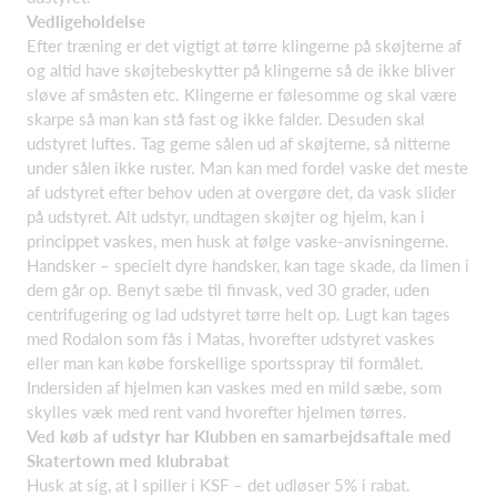
Vedligeholdelse
Efter træning er det vigtigt at tørre klingerne på skøjterne af
og altid have skøjtebeskytter på klingerne så de ikke bliver
sløve af småsten etc. Klingerne er følesomme og skal være
skarpe så man kan stå fast og ikke falder. Desuden skal
udstyret luftes. Tag gerne sålen ud af skøjterne, så nitterne
under sålen ikke ruster. Man kan med fordel vaske det meste
af udstyret efter behov uden at overgøre det, da vask slider
på udstyret. Alt udstyr, undtagen skøjter og hjelm, kan i
princippet vaskes, men husk at følge vaske-anvisningerne.
Handsker – specielt dyre handsker, kan tage skade, da limen i
dem går op. Benyt sæbe til finvask, ved 30 grader, uden
centrifugering og lad udstyret tørre helt op. Lugt kan tages
med Rodalon som fås i Matas, hvorefter udstyret vaskes
eller man kan købe forskellige sportsspray til formålet.
Indersiden af hjelmen kan vaskes med en mild sæbe, som
skylles væk med rent vand hvorefter hjelmen tørres.
Ved køb af udstyr har Klubben en samarbejdsaftale med
Skatertown med klubrabat
Husk at sig, at I spiller i KSF – det udløser 5% i rabat.