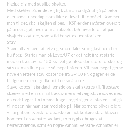
hjælpe dig med at slibe skøjter.
Med skøjter på, er det vigtigt, at man undgår at gå på beton
eller andet underlag, som ikke er lavet til formålet. Kommer
man til det, skal skøjten slibes. I KSF er der småsten overalt
på underlaget, hvorfor man absolut bør investere i et par
skøjtebeskyttere, som altid benyttes udenfor isen.
Stav
Stave bliver lavet af letvægtsmaterialer som glasfiber eller
kulfiber. Starter man på Løve/U7 er det helt fint at starte
med en træstav fra 150 kr. Det gør ikke den store forskel og
så skal man ikke passe så meget på den. Vil man meget gerne
have en lettere stav koster de fra 3-400 kr. og igen er de
billige mere end godkendt i de små aldre.
Stave købes i standard-længde og skal skæres til. Træstave
skæres med en normal træsav mens letvægtstave saves med
en nedstryger. En tommelfinger-regel siger, at staven skal gå
til næsen når man står med sko på. Når børnene bliver ældre
vil angribere typisk foretrække en lidt kortere stav. Staven
kommer i en venstre-variant, som typisk bruges af
højrehåndende, samt en højre-variant. Venstre-varianten er