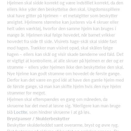
Hjelmen skal sidde korrekt og være indstillet korrekt, da den
ellers ikke yder den beskyttelse den skal. Ungdomsspillere
skal have gitter på hjelmen – et metalgitter som beskytter
ansigtet. Hjelmens størrelse kan justeres via 4 skruer eller
helt uden værktøj, hvorfor den samme hjelm kan bruges i
mange år. Hjelmen skal følge hovedet, når barnet vrikker
hovedet fra side til side. Visirets hage-skål skal sidde fast
mod hagen. Trækker man visiret opad, skal skålen følge
hagen – ellers kan skål og visir skade tænderne ved fald. Det
er vigtigt at kontrollere, at alle skruer på hjelmen er der og er
stramme – ellers yder hjelmen ikke den beskyttelse den skal.
Nye hjelme kan godt stramme om hovedet de første gange.
Derfor kan det være en god idé at have den gamle hjelm med
de første gange, så man kan skifte hjelm hvis den nye hjelm
strammer for meget.
Hjelmen skal efterspændes en gang om måneden, da
skruerne har det med at løsne sig. Yderligere kan man bruge
blå
Loctite
, som hindrer skruerne i at gå løs.
Brystpanser / Skulderbeskytter
Beskytter skulderleddet samt overarme, bryst og øvre ryg.