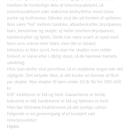
imellem de forskellige dele af ishockeyudstyret, så
ishockeyudstyret yder maksimal beskyttelse imod stave,
pucke og kollisioner. Således skal der på fronten af spilleren
ikke være “hul” mellem handske, albuebeskytter, brystpanser,
buks, benskinne og skøjte; ej heller imellem brystpanser,
halsbeskytter og hjelm. Dette kan være svært at opnå med
børn som vokser hele tiden, men det er idealet.
Ishockey er ikke sjovt, hvis man har skøjter som sidder
forkert, er sløve eller i dårlig stand, så de hæmmer barnets
udvikling.
Hvis man derfor skal prioritere, så er skøjterne noget nær det
vigtigste. Det betyder ikke, at det koster en formue at få et
par skøjter. Nye skøjter til børn under 10 år fås for 300-600
kr.
KSF’ klubfarver er blå og hvid. Gamacherne er hvide,
bukserne er blå, handskerne er blå og hjelmen er hvid.
Man bør tilstræbe klubfarverne på det synlige udstyr.
Følgende er en gennemgang af et komplet sæt
ishockeyudstyr:
Hjelm