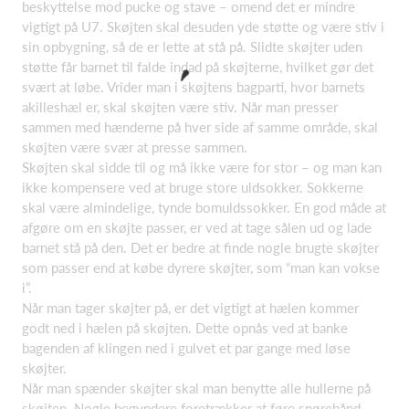
beskyttelse mod pucke og stave – omend det er mindre
vigtigt på U7. Skøjten skal desuden yde støtte og være stiv i
sin opbygning, så de er lette at stå på. Slidte skøjter uden
støtte får barnet til falde indad på skøjterne, hvilket gør det
svært at løbe. Vrider man i skøjtens bagparti, hvor barnets
akilleshæl er, skal skøjten være stiv. Når man presser
sammen med hænderne på hver side af samme område, skal
skøjten være svær at presse sammen.
Skøjten skal sidde til og må ikke være for stor – og man kan
ikke kompensere ved at bruge store uldsokker. Sokkerne
skal være almindelige, tynde bomuldssokker. En god måde at
afgøre om en skøjte passer, er ved at tage sålen ud og lade
barnet stå på den. Det er bedre at finde nogle brugte skøjter
som passer end at købe dyrere skøjter, som “man kan vokse
i”.
Når man tager skøjter på, er det vigtigt at hælen kommer
godt ned i hælen på skøjten. Dette opnås ved at banke
bagenden af klingen ned i gulvet et par gange med løse
skøjter.
Når man spænder skøjter skal man benytte alle hullerne på
skøjten. Nogle begyndere foretrækker at føre snørebånd