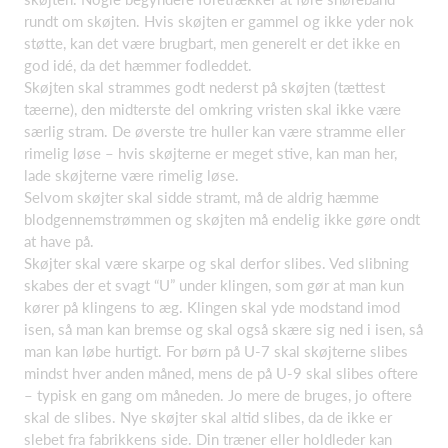
rundt om skøjten. Hvis skøjten er gammel og ikke yder nok
støtte, kan det være brugbart, men generelt er det ikke en
god idé, da det hæmmer fodleddet.
Skøjten skal strammes godt nederst på skøjten (tættest
tæerne), den midterste del omkring vristen skal ikke være
særlig stram. De øverste tre huller kan være stramme eller
rimelig løse – hvis skøjterne er meget stive, kan man her,
lade skøjterne være rimelig løse.
Selvom skøjter skal sidde stramt, må de aldrig hæmme
blodgennemstrømmen og skøjten må endelig ikke gøre ondt
at have på.
Skøjter skal være skarpe og skal derfor slibes. Ved slibning
skabes der et svagt “U” under klingen, som gør at man kun
kører på klingens to æg. Klingen skal yde modstand imod
isen, så man kan bremse og skal også skære sig ned i isen, så
man kan løbe hurtigt. For børn på U-7 skal skøjterne slibes
mindst hver anden måned, mens de på U-9 skal slibes oftere
– typisk en gang om måneden. Jo mere de bruges, jo oftere
skal de slibes. Nye skøjter skal altid slibes, da de ikke er
slebet fra fabrikkens side. Din træner eller holdleder kan