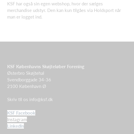
KSF har også sin egen webshop, hvor der sælges
merchandise udstyr. Den kan kun tilgåes via Holdsport når
man er logget ind.
KSF Københavns Skøjteløber Forening
Østerbro Skøjtehal
Svendborggade 34-36
2100 København Ø
Skriv til os
info@ksf.dk
KSF Facebook
Instagram
LinkedIn