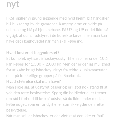
nyt
I KSF spiller vi grundlæggende med hvid hjelm, blå handsker,
blå bukser og hvide gamacher. Kamptrøjerne er hvide på
udebane og blå på hjemmebane. På U7 og U9 er det ikke så
vigtigt, at du har udstyret i de korrekte farver, men man kan
have det i baghovedet når man skal købe ind.
Hvad koster et begyndersæt?
Et komplet, nyt sæt ishockeyudstyr til en spiller under 10 år
kan købes for 1.500 – 2.000 kr. Men der er der rig mulighed
for at købe brugt ishockeyudstyr fra ældre klubkammerater
eller på forskellige grupper på fx. Facebook.
Hvad størrelse skal man have?
Man sikre sig, at udstyret passer og er i god nok stand til at
yde den rette beskyttelse. Spørg din holdleder eller træner
om råd i forhold til køb af udstyr, så du ikke ender med at
købe noget, som er for dyrt eller som ikke yder den rette
beskyttelse.
Når man spiller ishockey, er det vigtigt at der ikke er “hul”