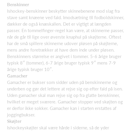
Benskinner
Ishockey-benskinner beskytter skinnebenene mod slag fra
stave samt knæene ved fald. Imodsætning til fodboldskinner,
dækker de også knæskallen. Det er vigtigt at længden
passer. En tommelfinger-regel kan være, at skinnerne passer,
når de går til lige over øverste knaphul på skøjterne. Oftest
har de små spillere skinnerne udover pløsen på skøjterne,
mens andre foretrækker at have dem inde under pløsen.
Benskinners størrelse er angivet i tommer. 5-6 årige bruger
typisk 8″ (tommer), 6-7 årige bruger typisk 9″ mens 7-9
årige typisk bruger 10″.
Gamacher
Gamacher er bukser som sidder uden på benskinnerne og
underben og gør det lettere at rejse sig op efter fald på isen.
Uden gamacher skal man rejse sig op fra glatte benskinner,
hvilket er meget sværere. Gamacher stopper ved skøjten og
er derfor ikke sokker. Gamacher kan i starten erstattes af
joggingbukser.
Skøjter
Ishockeyskøjter skal være hårde i siderne, så de yder