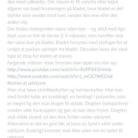
den mest udbredte. Om staven er til venstre eller højre
afgører om buet/krumningen på bladet, hvor bladet er det
stykke som vender mod isen, vender den ene eller den
anden vej.
Der findes nybegynder-stave uden bue – og altså med lige
blad, som er fint de første 2-3 måneder, men herefter skal
der være bue på bladet. Bladet forsynes med stoftape for at
undgå at pucken springer fra bladet. Desuden laves der med
tape et stop for enden af staven.
Følgende videoer viser, hvordan man taper sin stav op:
http://www.youtube.com/watch?v=RzPP292HHds
http://www.youtube.com/watch?v=j_mCK7WEOuk
Resten af udstyret
Man skal have skridtbeskytter og halsbeskytter. Man kan
med fordel købe en sveddragt, en heldragt i polyester, som
er meget lig den man bruger til skiløb. Dragten transporterer
sveden væk fra kroppen og gør, at man ikke fryser. Dragten
skal sidde stramt, så den ikke folder under udstyret.
Alternativt er det en god idé, at have en tynd t-shirt under
udstyret. Endeligt kommer man ikke uden om en taske til
udstyret.