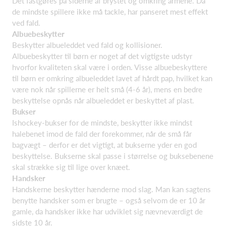
Det fastgøres på siderne af brystet og omkring armene. Da
de mindste spillere ikke må tackle, har panseret mest effekt
ved fald.
Albuebeskytter
Beskytter albueleddet ved fald og kollisioner.
Albuebeskytter til børn er noget af det vigtigste udstyr
hvorfor kvaliteten skal være i orden. Visse albuebeskyttere
til børn er omkring albueleddet lavet af hårdt pap, hvilket kan
være nok når spillerne er helt små (4-6 år), mens en bedre
beskyttelse opnås når albueleddet er beskyttet af plast.
Bukser
Ishockey-bukser for de mindste, beskytter ikke mindst
halebenet imod de fald der forekommer, når de små får
bagvægt – derfor er det vigtigt, at bukserne yder en god
beskyttelse. Bukserne skal passe i størrelse og buksebenene
skal strække sig til lige over knæet.
Handsker
Handskerne beskytter hænderne mod slag. Man kan sagtens
benytte handsker som er brugte – også selvom de er 10 år
gamle, da handsker ikke har udviklet sig nævneværdigt de
sidste 10 år.